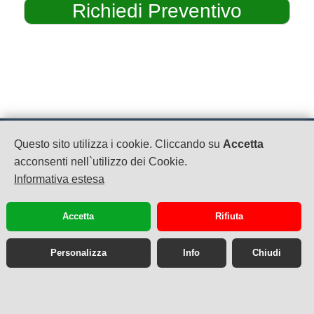
MC CLUB
Questo sito utilizza i cookie. Cliccando su
Accetta
P.IVA: 04479870612
acconsenti nell`utilizzo dei Cookie.
Via SS 7 Bis Km 13800
Informativa estesa
Teverola
08119094906
booking@mcclub.eu
Accetta
Rifiuta
Personalizza
Info
Chiudi