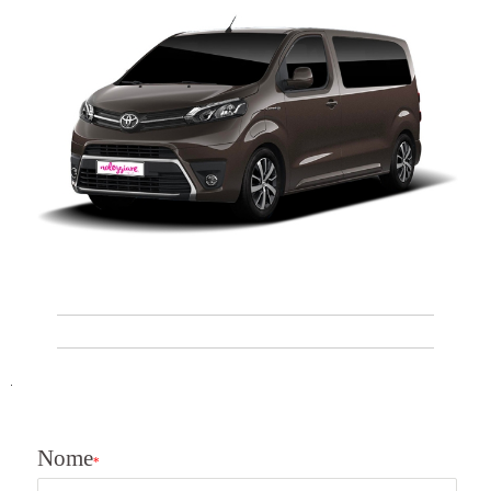

Nome
*