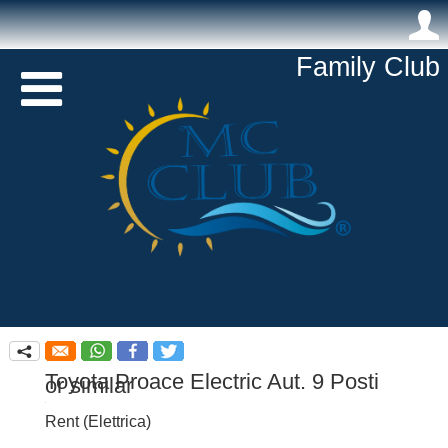
.
Family Club 

q
Toyota Proace Electric Aut. 9 Posti
or similar
Rent
(
Elettrica
)