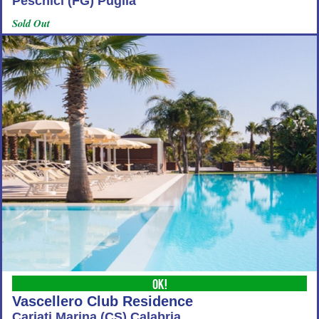
Peschici (FG) Puglia
Sold Out
OK!
Vascellero Club Residence
Cariati Marina (CS) Calabria