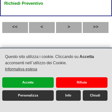
Richiedi Preventivo
<<
<
>
>>
MC CLUB
Questo sito utilizza i cookie. Cliccando su
Accetta
P.IVA: 04479870612
acconsenti nell`utilizzo dei Cookie.
Via SS 7 Bis Km 13800
Informativa estesa
Teverola
08119094906
booking@mcclub.eu
Accetta
Rifiuta
Personalizza
Info
Chiudi