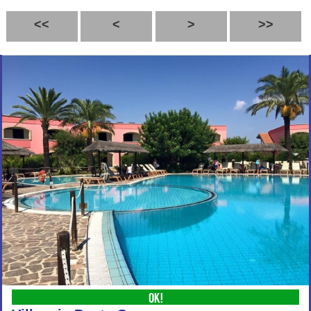
<<
<
>
>>
OK!