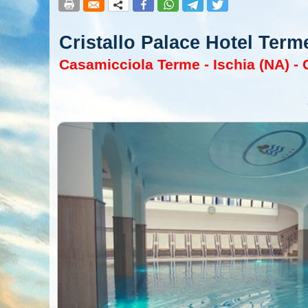
Cristallo Palace Hotel Term
Casamicciola Terme - Ischia (NA) -
Pon