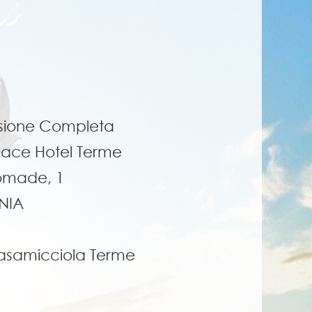
sione Completa
alace Hotel Terme
omade, 1
NIA
asamicciola Terme