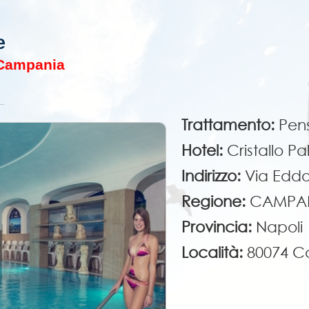
e
 Campania
ti/Festività
Trattamento:
Pen
Hotel:
Cristallo P
Indirizzo:
Via Edd
Regione:
CAMPA
Provincia:
Napoli
Località:
80074 C