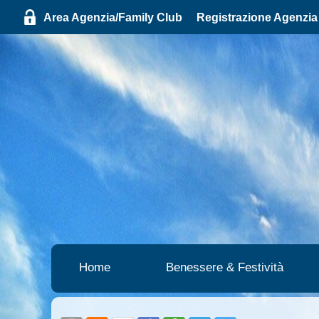
0
Area Agenzia/Family Club
Registrazione Agenzia
Home
Benessere & Festività