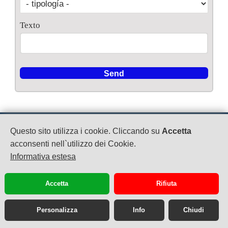
Texto
MC CLUB
Questo sito utilizza i cookie. Cliccando su
Accetta
P.IVA: 04479870612
acconsenti nell`utilizzo dei Cookie.
Via SS 7 Bis Km 13800
Informativa estesa
Teverola
08119094906
booking@mcclub.eu
Accetta
Rifiuta
Personalizza
Info
Chiudi