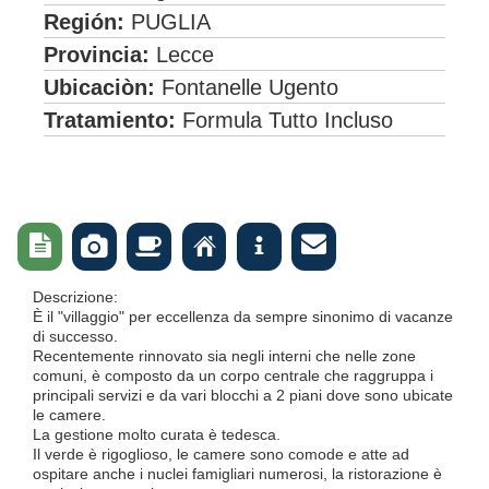
Región:
PUGLIA
Provincia:
Lecce
Ubicaciòn:
Fontanelle Ugento
Tratamiento:
Formula Tutto Incluso

Ç
i



Descrizione:
È il "villaggio" per eccellenza da sempre sinonimo di vacanze
di successo.
Recentemente rinnovato sia negli interni che nelle zone
comuni, è composto da un corpo centrale che raggruppa i
principali servizi e da vari blocchi a 2 piani dove sono ubicate
le camere.
La gestione molto curata è tedesca.
Il verde è rigoglioso, le camere sono comode e atte ad
ospitare anche i nuclei famigliari numerosi, la ristorazione è