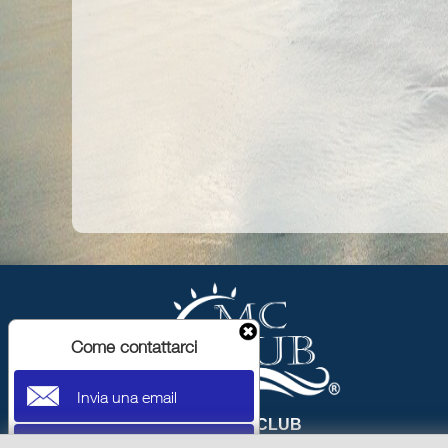
Come contattarci
Invia una email
MC CLUB
Sede Operativa