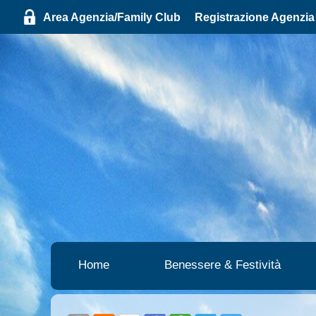
0
Area Agenzia/Family Club
Registrazione Agenzia
Home
Benessere & Festività