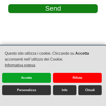
MC CLUB
Questo sito utilizza i cookie. Cliccando su
Accetta
P.IVA: 04479870612
acconsenti nell`utilizzo dei Cookie.
Via SS 7 Bis Km 13800
Informativa estesa
Teverola
08119094906
booking@mcclub.eu
Accetta
Rifiuta
Personalizza
Info
Chiudi