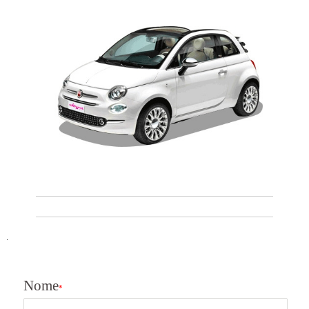

Nome
*