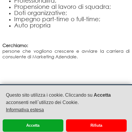
Professionalità;
Propensione al lavoro di squadra;
Doti organizzative;
Impegno part-time o full-time;
Auto propria
Cerchiamo:
persone che vogliono crescere e avviare la carriera di
consulente di Marketing Aziendale.
MC CLUB
Questo sito utilizza i cookie. Cliccando su
Accetta
P.IVA: 04479870612
acconsenti nell`utilizzo dei Cookie.
Via SS 7 Bis Km 13800
Informativa estesa
Teverola
08119094906
booking@mcclub.eu
Accetta
Rifiuta