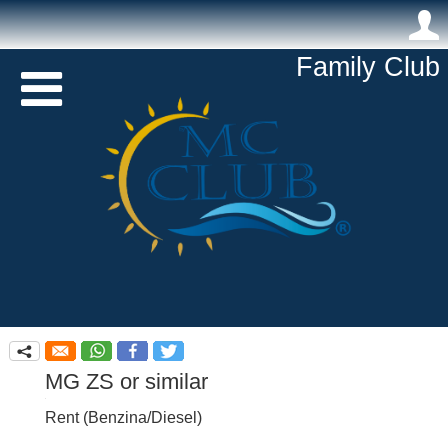
.
Family Club 

q
MG ZS or similar
Rent
(
Benzina/Diesel
)