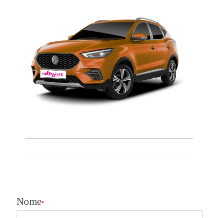

Nome
*