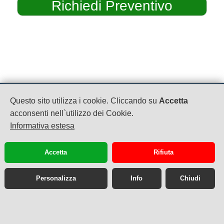
MC CLUB
Questo sito utilizza i cookie. Cliccando su
Accetta
P.IVA: 04479870612
acconsenti nell`utilizzo dei Cookie.
Via SS 7 Bis Km 13800
Informativa estesa
Teverola
08119094906
booking@mcclub.eu
Accetta
Rifiuta
Personalizza
Info
Chiudi